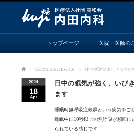
トップページ
医院・医師の
Home
ワンポイントアドバイス
日中の眠気が強く、いびきが
2024
日中の眠気が強く、いび
18
ます
Apr
睡眠時無呼吸症候群という病気をご
睡眠中に10秒以上の無呼吸が頻回
られている感じです。