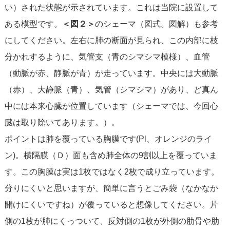
い）された状態が示されています。これは当院に設置して
ある模型です。
＜図２＞
のシェーマ（図式。図解）も参考
にしてください。左右に肺の断面が見られ、この内部に枝
分かれするように、気管支（青のシマシマ模様）、血管
（動脈が赤、静脈が青）が走っています。中央には大動脈
（赤）、大静脈（青）、気管（シマシマ）があり、ど真ん
中には本来心臓が位置しています（シェーマでは、今回心
臓は取り除いてあります。）。
ポイントは肺を覆っている胸膜です(Pl、オレンジのライ
ン)。横隔膜（Ｄ）面も含め肺全体の9割以上を覆っていま
す。この胸膜は実は1枚ではなく2枚で成り立っています。
分りにくいと思いますが、簡単に言うとごみ袋（なかなか
開けにくいですね）が覆っていると想像してください。片
側の1枚が肺にくっついて、反対側の1枚が外側の肋骨や肋